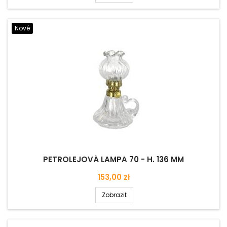
Nové
PETROLEJOVÁ LAMPA 70 - H. 136 MM
Cena
153,00 zł
Zobrazit