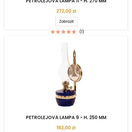
PETROLEJOVÁ LAMPA 11 - H. 270 MM
Cena
272,00 zł
Zobrazit
(1)
PETROLEJOVÁ LAMPA 9 - H. 250 MM
Cena
192,00 zł