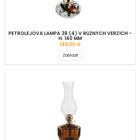
PETROLEJOVÁ LAMPA 38 (4) V RŮZNÝCH VERZÍCH -
H. 140 MM
Cena
140,00 zł
Zobrazit