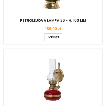
PETROLEJOVÁ LAMPA 26 - H. 160 MM
Cena
186,00 zł
Zobrazit