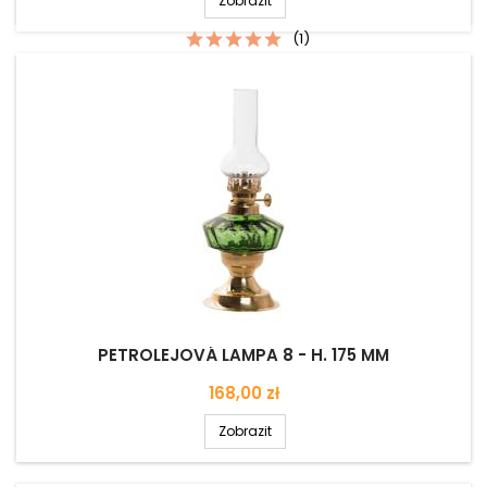
Zobrazit
(1)
PETROLEJOVÁ LAMPA 8 - H. 175 MM
Cena
168,00 zł
Zobrazit