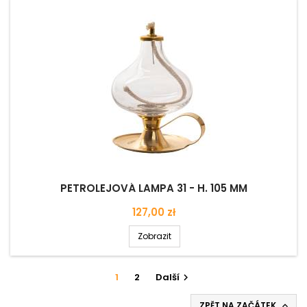
PETROLEJOVÁ LAMPA 31 - H. 105 MM
Cena
127,00 zł
Zobrazit
1
2
Další

ZPĚT NA ZAČÁTEK
