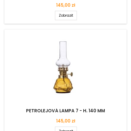
Cena
145,00 zł
Zobrazit
PETROLEJOVÁ LAMPA 7 - H. 140 MM
Cena
145,00 zł