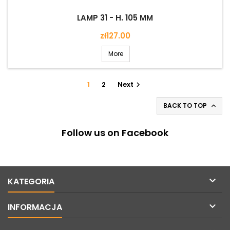
LAMP 31 - H. 105 MM
Price
zł127.00
More
1
2
Next

BACK TO TOP

Follow us on Facebook

KATEGORIA

INFORMACJA