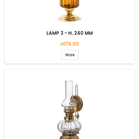
LAMP 3 - H. 240 MM
Price
zł176.00
More