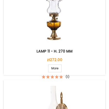
LAMP 11 - H. 270 MM
Price
zł272.00
More
(1)