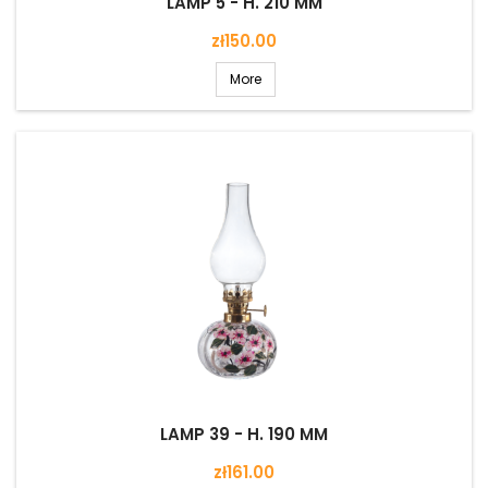
LAMP 5 - H. 210 MM
Price
zł150.00
More
LAMP 39 - H. 190 MM
Price
zł161.00