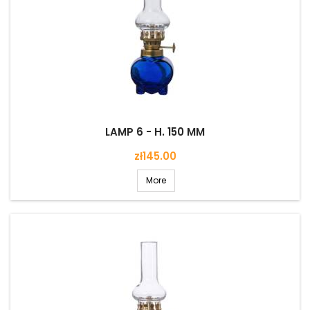
LAMP 6 - H. 150 MM
Price
zł145.00
More