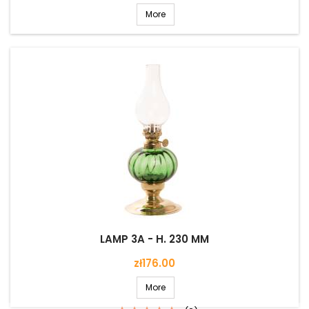
More
LAMP 3A - H. 230 MM
Price
zł176.00
More