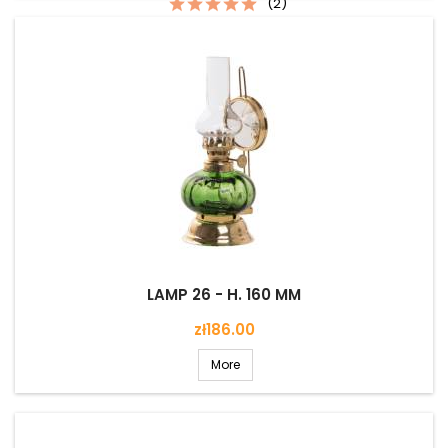
(2)
LAMP 26 - H. 160 MM
Price
zł186.00
More