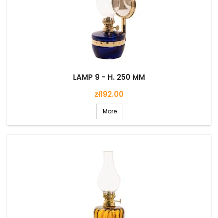
LAMP 9 - H. 250 MM
Price
zł192.00
More