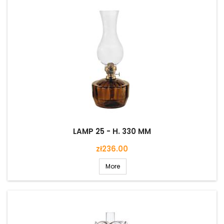
LAMP 25 - H. 330 MM
Price
zł236.00
More