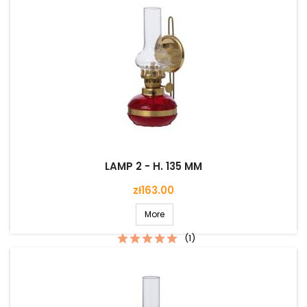
LAMP 2 - H. 135 MM
Price
zł163.00
More
(1)