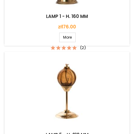
LAMP 1 - H. 160 MM
Price
zł176.00
More
(2)