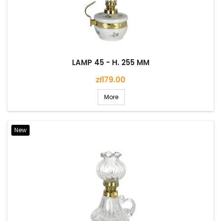
LAMP 45 - H. 255 MM
Price
zł179.00
More
New