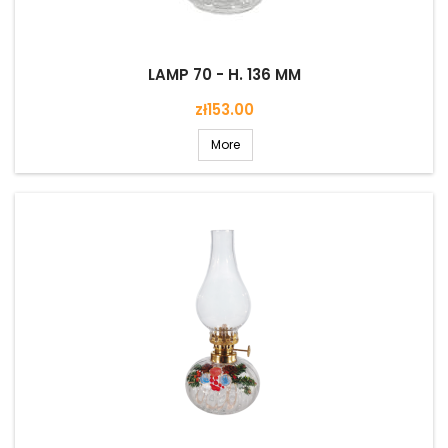
LAMP 70 - H. 136 MM
Price
zł153.00
More