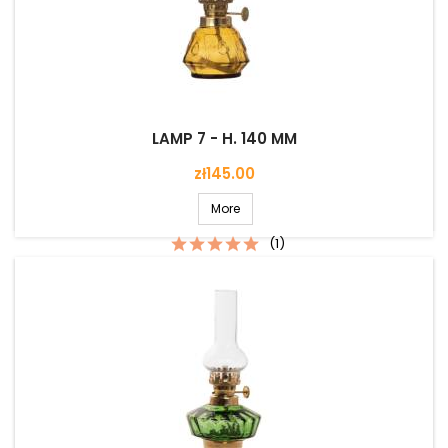
LAMP 7 - H. 140 MM
Price
zł145.00
More
(1)