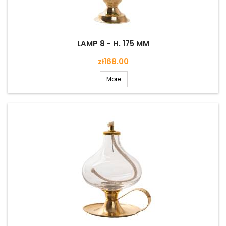
LAMP 8 - H. 175 MM
Price
zł168.00
More