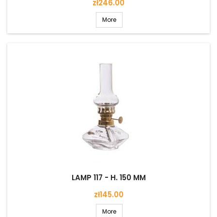
Price
zł246.00
More
LAMP 117 - H. 150 MM
Price
zł145.00
More