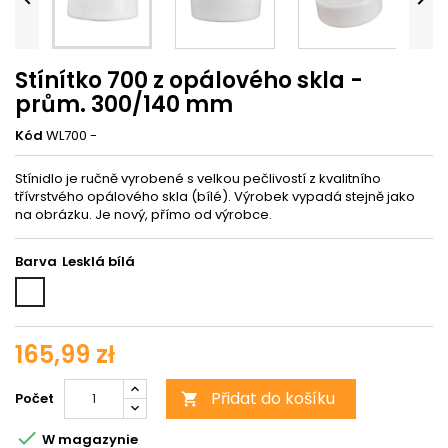
Stínítko 700 z opálového skla -
prům. 300/140 mm
Kód
WL700 -
Stínidlo je ručně vyrobené s velkou pečlivostí z kvalitního
třívrstvého opálového skla (bílé). Výrobek vypadá stejně jako
na obrázku. Je nový, přímo od výrobce.
Barva
Lesklá
bílá
165,99 zł
Přidat do košíku
Počet


W magazynie