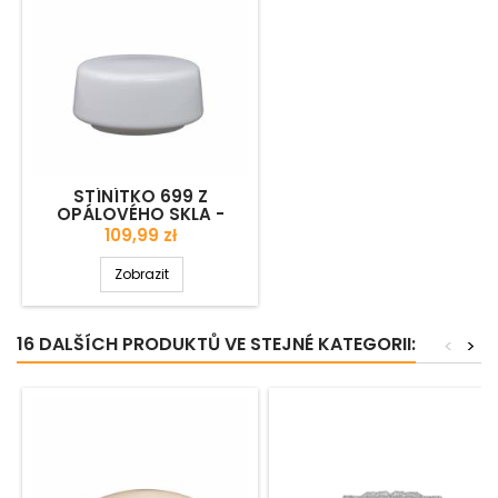
STÍNÍTKO 699 Z
OPÁLOVÉHO SKLA -
PRŮM. 200/145 MM
Cena
109,99 zł
Zobrazit
16 DALŠÍCH PRODUKTŮ VE STEJNÉ KATEGORII:
<
>