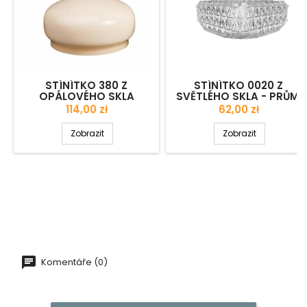
STÍNÍTKO 380 Z
STÍNÍTKO 0020 Z
OPÁLOVÉHO SKLA
SVĚTLÉHO SKLA - PRŮM.
MALOVANÉ BARVOU -
245/175 MM
Cena
Cena
114,00 zł
62,00 zł
PRŮM. 187/169 MM
Zobrazit
Zobrazit
Komentáře (0)