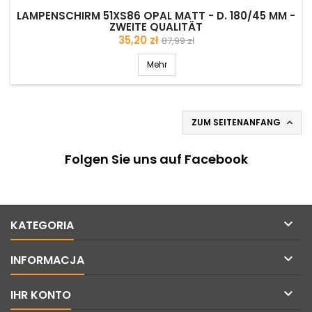
LAMPENSCHIRM 51XS86 OPAL MATT - D. 180/45 MM -
ZWEITE QUALITÄT
Preis
Verkaufspreis
35,20 zł
87,99 zł
Mehr
ZUM SEITENANFANG

Folgen Sie uns auf Facebook

KATEGORIA

INFORMACJA

IHR KONTO