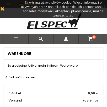
Ta witryna używa plików cookie. Więcej informacji o


PLN zł
Deutsch
używanych przez nas plikach cookie, ich zastosowaniu i
sposobie modyfikacji akceptacji plików cookie, można
znaleźć tutaj.
0



shopping_cart
WARENKORB
Es gibt keine Artikel mehr in Ihrem Warenkorb
chevron_left
Einkauf fortsetzen
0 Artikel
0,00 zł
Versand
kostenlos