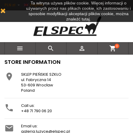
Ta witryna używa plików cookie. Więcej informacji o


PLN zł
English
używanych przez nas plikach cookie, ich zastosowaniu i
sposobie modyfikacji akceptacji plików cookie, można
znaleźć tutaj.
0



shopping_cart
STORE INFORMATION
SKLEP PIEŃSKIE SZKŁO

ul. Fabryczna 14
53-609 Wrocław
Poland
Call us:

+48 71 790 06 20
Email us:

galeria.luzyce@elspec.pl