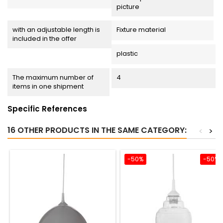
picture
with an adjustable length is
Fixture material
included in the offer
plastic
The maximum number of
4
items in one shipment
Specific References
16 OTHER PRODUCTS IN THE SAME CATEGORY:
<
>
-50%
-50%