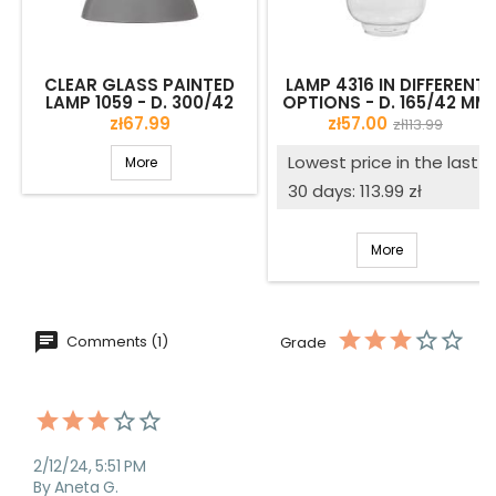
CLEAR GLASS PAINTED
LAMP 4316 IN DIFFERENT
LAMP 1059 - D. 300/42
OPTIONS - D. 165/42 MM
MM
- SECOND QUALITY
Price
Price
Regular
zł67.99
zł57.00
zł113.99
price
Lowest price in the last
More
30 days: 113.99 zł
More
Comments (1)
Grade
2/12/24, 5:51 PM
By Aneta G.