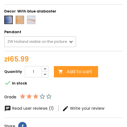
Decor
With
With
With
orange
brawn
blue
alabaster
alabaster
alabaster
Pendant
zł65.99
Add to cart
Quantity


In stock
Grade
Read user reviews (1)
Write your review
Share