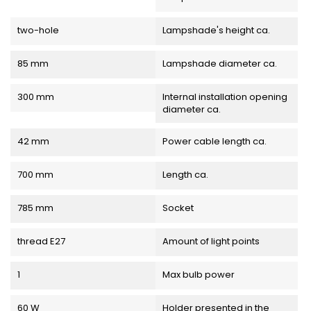
two-hole
Lampshade's height ca.
85 mm
Lampshade diameter ca.
300 mm
Internal installation opening
diameter ca.
42 mm
Power cable length ca.
700 mm
Length ca.
785 mm
Socket
thread E27
Amount of light points
1
Max bulb power
60 W
Holder presented in the