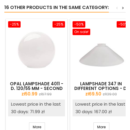
16 OTHER PRODUCTS IN THE SAME CATEGORY:
<
>
-25%
-25%
-50%
-50%
On sale!
OPAL LAMPSHADE 4011 -
LAMPSHADE 347 IN
D. 120/55 MM - SECOND
DIFFERENT OPTIONS - D.
QUALITY
300/58 MM - SECOND
Price
Regular
Price
Regular
zł50.99
zł69.50
zł67.99
zł139.00
QUALITY
price
price
Lowest price in the last
Lowest price in the last
30 days: 71.99 zł
30 days: 167.00 zł
More
More