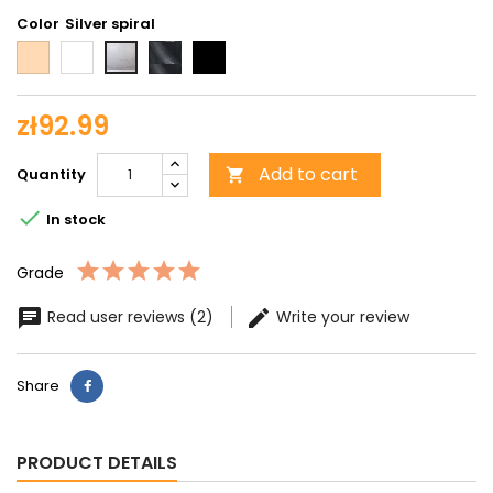
Color
Beige
White
Clear
Black
Silver
shiny
glass
transparent
spiral
zł92.99
Add to cart
Quantity


In stock
Grade
Read user reviews (2)
Write your review
Share
PRODUCT DETAILS