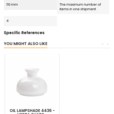
110 mm
The maximum number of
items in one shipment
4
Specific References
YOU MIGHT ALSO LIKE
<
>
(1)
OIL LAMPSHADE 4436 -