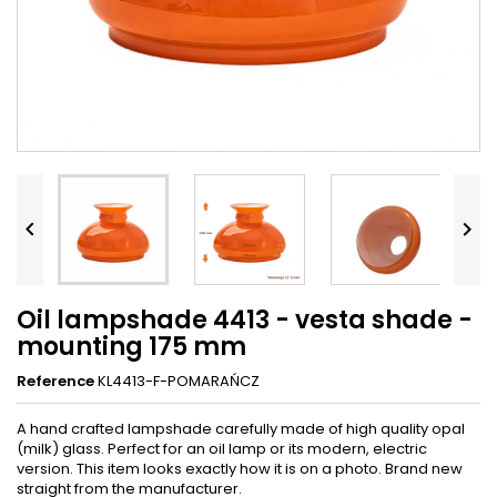


Oil lampshade 4413 - vesta shade -
mounting 175 mm
Reference
KL4413-F-POMARAŃCZ
A hand crafted lampshade carefully made of high quality opal
(milk) glass. Perfect for an oil lamp or its modern, electric
version. This item looks exactly how it is on a photo. Brand new
straight from the manufacturer.