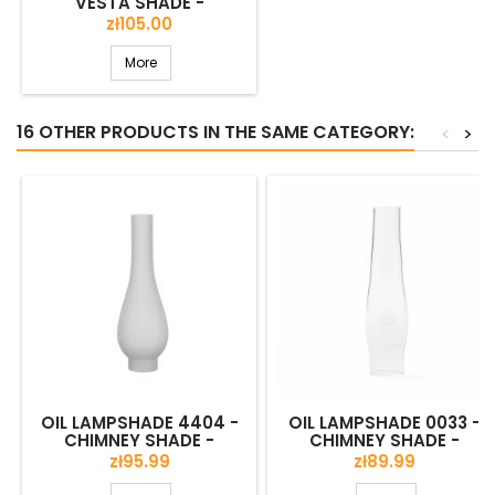
VESTA SHADE -
MOUNTING 150 MM
Price
zł105.00
More
16 OTHER PRODUCTS IN THE SAME CATEGORY:
<
>
(3)
OIL LAMPSHADE 4404 -
OIL LAMPSHADE 0033 -
CHIMNEY SHADE -
CHIMNEY SHADE -
MOUNTING 39 MM
MOUNTING 30 MM
Price
Price
zł95.99
zł89.99