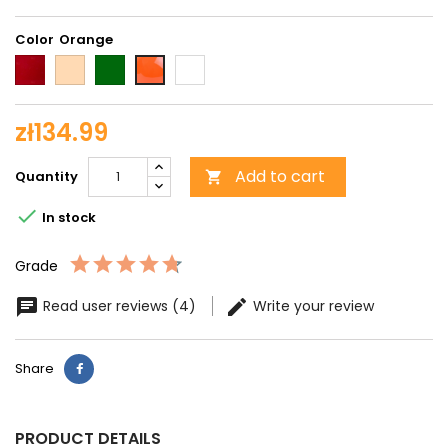
Color
Red
Beige
Green
White
Orange
shiny
zł134.99
Add to cart
Quantity


In stock
Grade
Read user reviews (4)
Write your review
Share
PRODUCT DETAILS