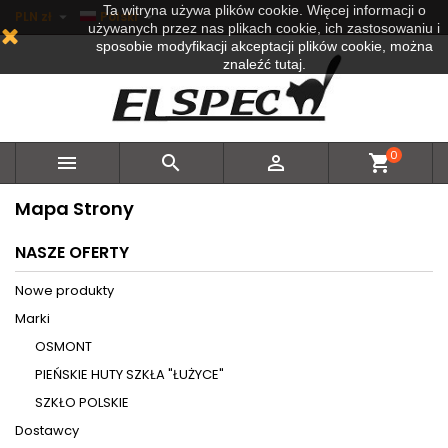
Ta witryna używa plików cookie. Więcej informacji o


PLN zł
Polski
używanych przez nas plikach cookie, ich zastosowaniu i
sposobie modyfikacji akceptacji plików cookie, można
znaleźć tutaj.
0



shopping_cart
Mapa Strony
NASZE OFERTY
Nowe produkty
Marki
OSMONT
PIEŃSKIE HUTY SZKŁA "ŁUŻYCE"
SZKŁO POLSKIE
Dostawcy