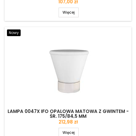
Cena
107,00 zł
Więcej
Nowy
LAMPA 0047X IFO OPALOWA MATOWA Z GWINTEM -
ŚR. 175/84,5 MM
Cena
212,98 zł
Więcej