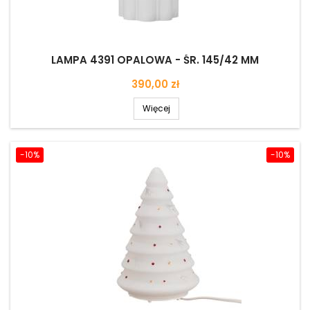
LAMPA 4391 OPALOWA - ŚR. 145/42 MM
Cena
390,00 zł
Więcej
-10%
-10%