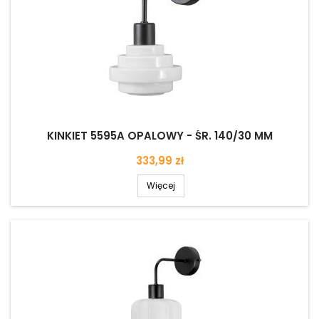
KINKIET 5595A OPALOWY - ŚR. 140/30 MM
Cena
333,99 zł
Więcej