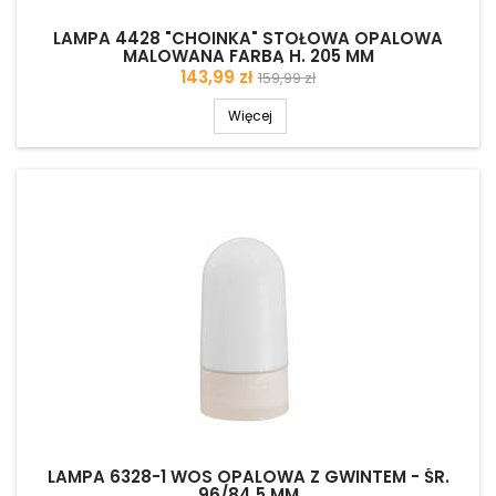
LAMPA 4428 "CHOINKA" STOŁOWA OPALOWA
MALOWANA FARBĄ H. 205 MM
Cena
Cena
143,99 zł
159,99 zł
podstawowa
Więcej
LAMPA 6328-1 WOS OPALOWA Z GWINTEM - ŚR.
96/84,5 MM