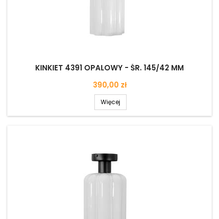
KINKIET 4391 OPALOWY - ŚR. 145/42 MM
Cena
390,00 zł
Więcej