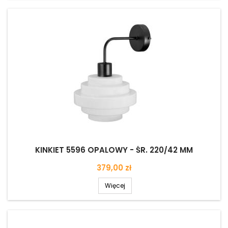
KINKIET 5596 OPALOWY - ŚR. 220/42 MM
Cena
379,00 zł
Więcej