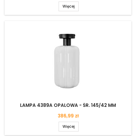
Więcej
LAMPA 4389A OPALOWA - ŚR. 145/42 MM
Cena
386,99 zł
Więcej