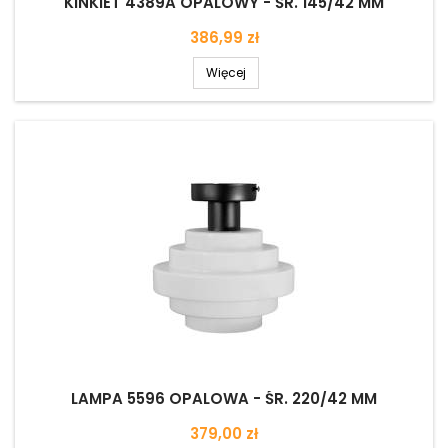
KINKIET 4389A OPALOWY - ŚR. 145/42 MM
Cena
386,99 zł
Więcej
LAMPA 5596 OPALOWA - ŚR. 220/42 MM
Cena
379,00 zł