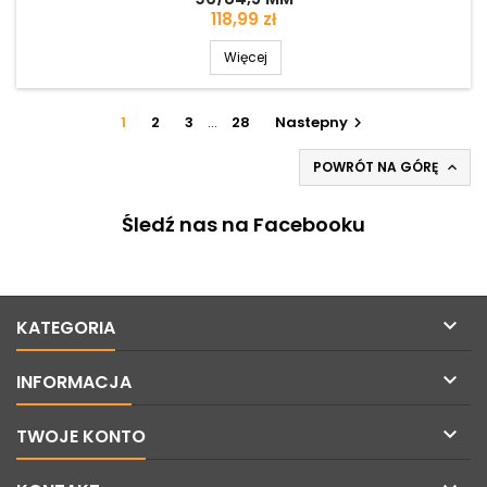
Cena
118,99 zł
Więcej
1
2
3
…
28
Nastepny

POWRÓT NA GÓRĘ

Śledź nas na Facebooku

KATEGORIA

INFORMACJA

TWOJE KONTO