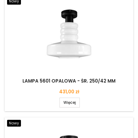
Nowy
LAMPA 5601 OPALOWA - ŚR. 250/42 MM
Cena
431,00 zł
Więcej
Nowy