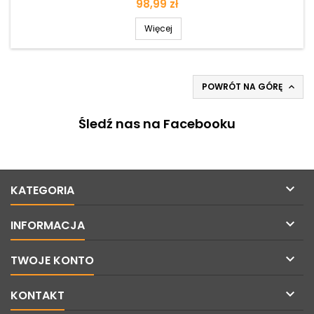
Cena
98,99 zł
Więcej
POWRÓT NA GÓRĘ

Śledź nas na Facebooku

KATEGORIA

INFORMACJA

TWOJE KONTO

KONTAKT