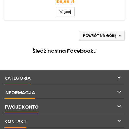
Cena
109,99 zł
Więcej
POWRÓT NA GÓRĘ

Śledź nas na Facebooku

KATEGORIA

INFORMACJA

TWOJE KONTO

KONTAKT