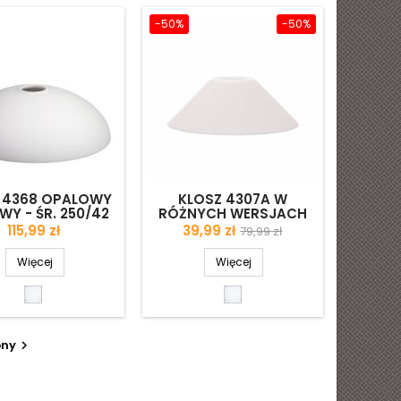
-50%
-50%
 4368 OPALOWY
KLOSZ 4307A W
Y - ŚR. 250/42
RÓŻNYCH WERSJACH
MM
E14 - ŚR. 200/30 MM
Cena
Cena
Cena
115,99 zł
39,99 zł
79,99 zł
podstawowa
Więcej
Więcej
Biały
Biały
matowy
matowy
pny
