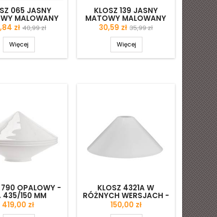
SZ 065 JASNY
KLOSZ 139 JASNY
WY MALOWANY
MATOWY MALOWANY
 ZDOBIONY - ŚR.
FARBĄ ZDOBIONY - ŚR.
na
Cena
Cena
Cena
,84 zł
30,59 zł
40,99 zł
35,99 zł
355/42 MM
300/42 MM
podstawowa
podstawowa
Więcej
Więcej
 790 OPALOWY -
KLOSZ 4321A W
. 435/150 MM
RÓŻNYCH WERSJACH -
ŚR. 300/45 MM
Cena
Cena
419,00 zł
150,00 zł