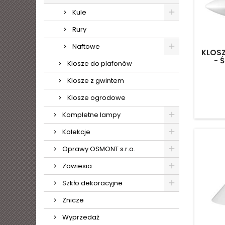
Kule
Rury
Naftowe
KLOS
- 
Klosze do plafonów
Klosze z gwintem
Klosze ogrodowe
Kompletne lampy
Kolekcje
Oprawy OSMONT s.r.o.
Zawiesia
Szkło dekoracyjne
Znicze
Wyprzedaż