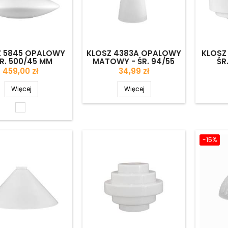
Z 5845 OPALOWY
KLOSZ 4383A OPALOWY
KLOSZ
ŚR. 500/45 MM
MATOWY - ŚR. 94/55
ŚR
MM
Cena
Cena
459,00 zł
34,99 zł
Więcej
Więcej
Biały
błyszczący
-15%