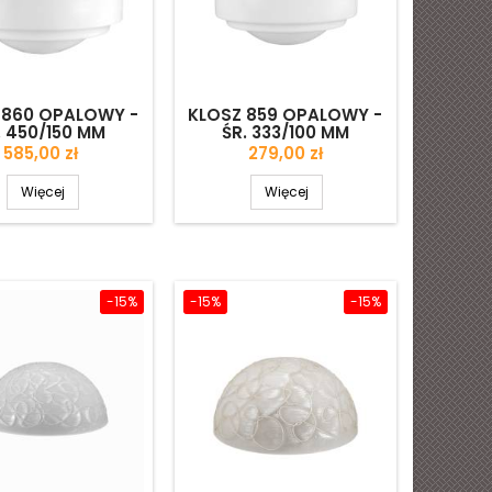
 860 OPALOWY -
KLOSZ 859 OPALOWY -
. 450/150 MM
ŚR. 333/100 MM
Cena
Cena
585,00 zł
279,00 zł
Więcej
Więcej
-15%
-15%
-15%