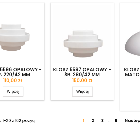
 5596 OPALOWY -
KLOSZ 5597 OPALOWY -
KLOSZ
R. 220/42 MM
ŚR. 280/42 MM
MATOW
Cena
Cena
110,00 zł
150,00 zł
Więcej
Więcej
1-20 z 162 pozycji
1
2
3
…
9
Naste