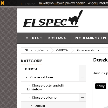
Ta witryna używa plików cookie. Więcej inform
Telefon:
+48 71 790 06 20 | +48 601 884 778
E-mail
OFERTA
DOSTAWA
REGULAMIN SKLEPU
Strona główna
OFERTA
Klosze szklane
Daszk
KATEGORIE
OFERTA
Jest 162 
Klosze szklane
Klosze do żyrandoli i
Nowy
kinkietów
Klosze do lamp
Daszki