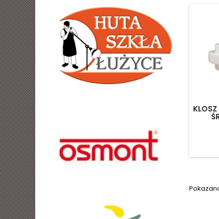
KLOSZ
Ś
Pokazano 