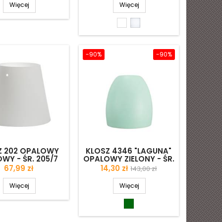
Więcej
Więcej
Biały
Biały
błyszczący
matowy
-90%
-90%
Z 202 OPALOWY
KLOSZ 4346 "LAGUNA"
WY - ŚR. 205/7
OPALOWY ZIELONY - ŚR.
MM
200/42 MM
Cena
Cena
Cena
67,99 zł
14,30 zł
143,00 zł
podstawowa
Więcej
Więcej
Zielony