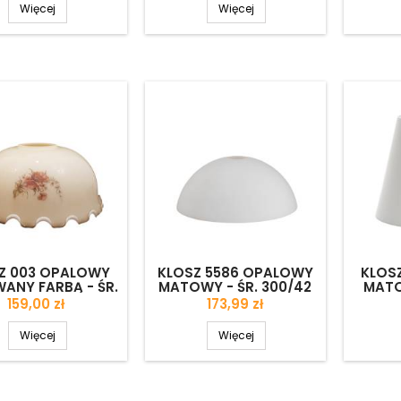
GATUNEK
Więcej
Więcej
Z 003 OPALOWY
KLOSZ 5586 OPALOWY
KLOS
ANY FARBĄ - ŚR.
MATOWY - ŚR. 300/42
MATO
380/107 MM
MM
Cena
Cena
159,00 zł
173,99 zł
Więcej
Więcej