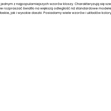
 jednym z najpopularniejszych wzorów kloszy. Charakteryzują się sz
nie rozpraszać światło na większą odległość niż standardowe model
askie, jak i wysokie daszki. Posiadamy wiele wzorów i układów kolo