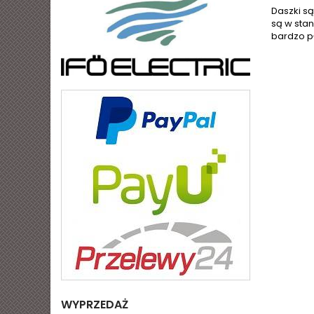
Daszki są
są w sta
bardzo pł
WYPRZEDAŻ