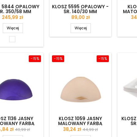
Z 5844 OPALOWY
KLOSZ 5595 OPALOWY -
KLO
ŚR. 350/58 MM
ŚR. 140/30 MM
MATO
FARBĄ
Cena
Cena
Ce
245,99 zł
89,00 zł
34
Więcej
Więcej
Biały
błyszczący
-15%
-15%
-15%
SZ 1136 JASNY
KLOSZ 1059 JASNY
KLOSZ
OWANY FARBĄ
MALOWANY FARBĄ
ŚR
ONY ALABASTREM
ZDOBIONY - ŚR. 300/42
ena
Cena
Cena
Cena
,84 zł
38,24 zł
40,99 zł
44,99 zł
. 250/42 MM - II
MM
podstawowa
podstawowa