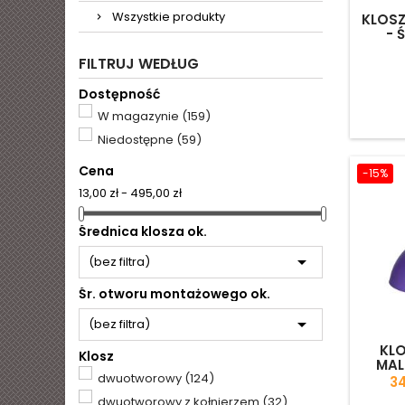
Wszystkie produkty
KLOS
- 
FILTRUJ WEDŁUG
Dostępność
W magazynie
(159)
Niedostępne
(59)
Cena
-15%
13,00 zł - 495,00 zł
Średnica klosza ok.

(bez filtra)
Śr. otworu montażowego ok.

(bez filtra)
KLO
Klosz
MAL
ZDOBI
dwuotworowy
(124)
C
34
- ŚR
dwuotworowy z kołnierzem
(32)