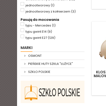
jednootworowy
(1)
jednootworowy z kołnierzem
(3)
Pasują do mocowania
typu - Mercedes
(1)
typu gwint E14
(9)
typu gwint E27
(129)
MARKI
OSMONT
PIEŃSKIE HUTY SZKŁA "ŁUŻYCE"
SZKŁO POLSKIE
KLOS
MALOW