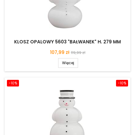
KLOSZ OPALOWY 5603 "BAŁWANEK" H. 279 MM
Cena
Cena
107,99 zł
119,99 zł
podstawowa
Więcej
-10%
-10%