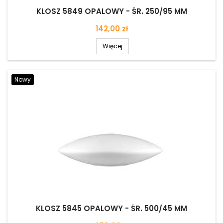
KLOSZ 5849 OPALOWY - ŚR. 250/95 MM
Cena
142,00 zł
Więcej
Nowy
KLOSZ 5845 OPALOWY - ŚR. 500/45 MM