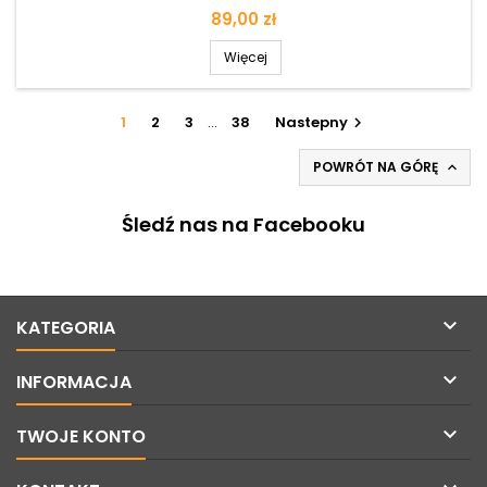
Cena
89,00 zł
Więcej
1
2
3
…
38
Nastepny

POWRÓT NA GÓRĘ

Śledź nas na Facebooku

KATEGORIA

INFORMACJA

TWOJE KONTO