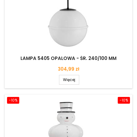
LAMPA 5405 OPALOWA - ŚR. 240/100 MM
Cena
304,99 zł
Więcej
-10%
-10%