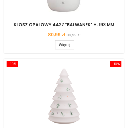
KLOSZ OPALOWY 4427 "BAŁWANEK" H. 193 MM
Cena
Cena
80,99 zł
89,99 zł
podstawowa
Więcej
-10%
-10%