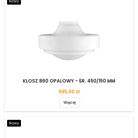
Nowy
KLOSZ 860 OPALOWY - ŚR. 450/150 MM
Cena
585,00 zł
Więcej
Nowy