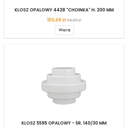
KLOSZ OPALOWY 4428 "CHOINKA" H. 200 MM
Cena
Cena
103,49 zł
114,99 zł
podstawowa
Więcej
KLOSZ 5595 OPALOWY - ŚR. 140/30 MM