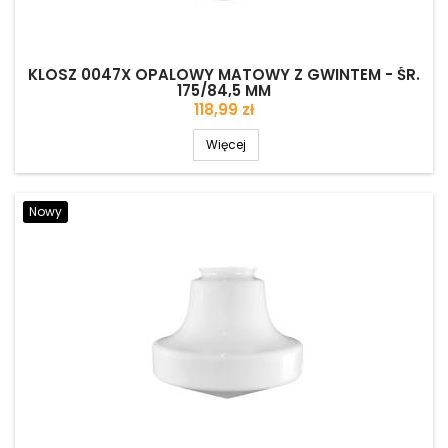
KLOSZ 0047X OPALOWY MATOWY Z GWINTEM - ŚR.
175/84,5 MM
Cena
118,99 zł
Więcej
Nowy