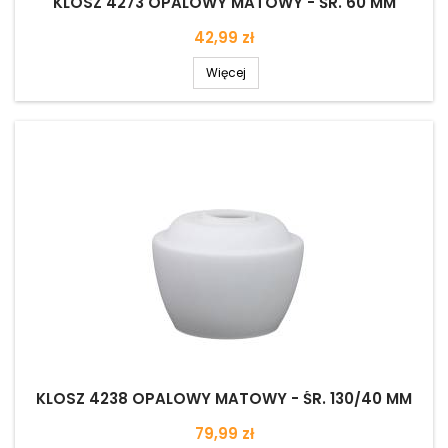
KLOSZ 4273 OPALOWY MATOWY - ŚR. 60 MM
Cena
42,99 zł
Więcej
KLOSZ 4238 OPALOWY MATOWY - ŚR. 130/40 MM
Cena
79,99 zł