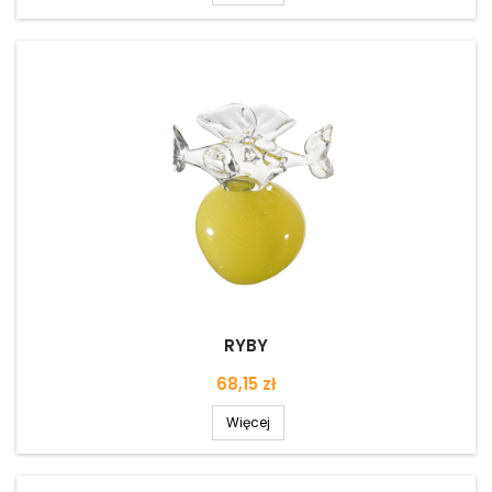
RYBY
Cena
68,15 zł
Więcej