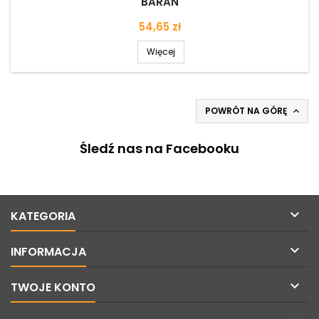
BARAN
Cena
54,65 zł
Więcej
POWRÓT NA GÓRĘ

Śledź nas na Facebooku

KATEGORIA

INFORMACJA

TWOJE KONTO