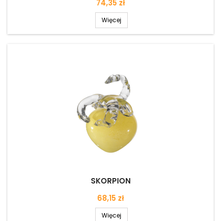
Cena
74,35 zł
Więcej
SKORPION
Cena
68,15 zł
Więcej