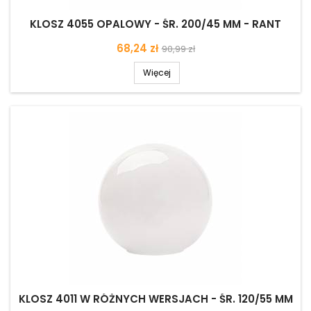
KLOSZ 4055 OPALOWY - ŚR. 200/45 MM - RANT
Cena
Cena
68,24 zł
90,99 zł
podstawowa
Więcej
KLOSZ 4011 W RÓŻNYCH WERSJACH - ŚR. 120/55 MM