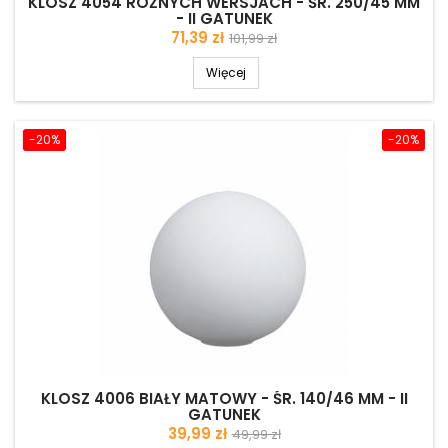
KLOSZ 4054 RÓŻNYCH WERSJACH - ŚR. 250/45 MM
- II GATUNEK
Cena
Cena
71,39 zł
101,99 zł
podstawowa
Więcej
-20%
-20%
KLOSZ 4006 BIAŁY MATOWY - ŚR. 140/46 MM - II
GATUNEK
Cena
Cena
39,99 zł
49,99 zł