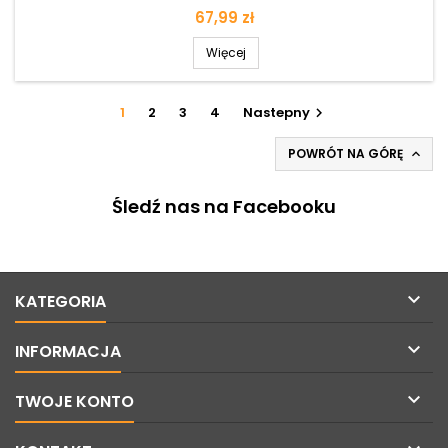
Cena
67,99 zł
Więcej
1
2
3
4
Nastepny

POWRÓT NA GÓRĘ

Śledź nas na Facebooku

KATEGORIA

INFORMACJA

TWOJE KONTO