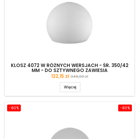
KLOSZ 4072 W RÓŻNYCH WERSJACH - ŚR. 350/42
MM - DO SZTYWNEGO ZAWIESIA
Cena
Cena
122,15 zł
349,00 zł
podstawowa
Więcej
-80%
-80%