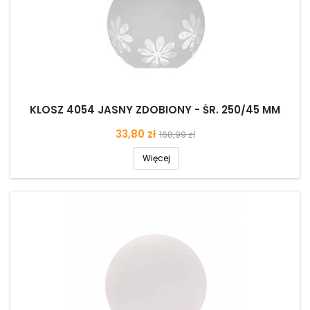
KLOSZ 4054 JASNY ZDOBIONY - ŚR. 250/45 MM
Cena
Cena
33,80 zł
168,99 zł
podstawowa
Więcej