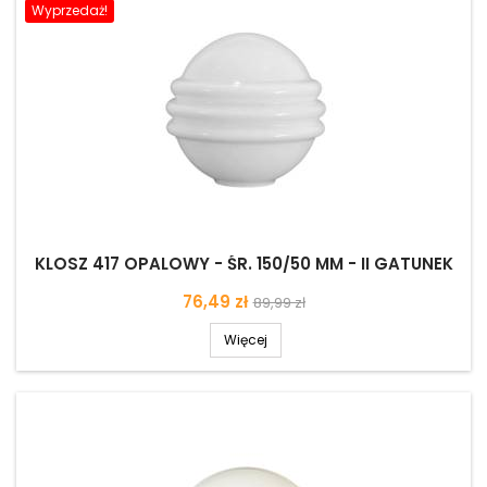
Wyprzedaż!
KLOSZ 417 OPALOWY - ŚR. 150/50 MM - II GATUNEK
Cena
Cena
76,49 zł
89,99 zł
podstawowa
Więcej