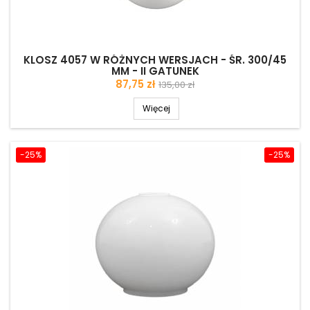
KLOSZ 4057 W RÓŻNYCH WERSJACH - ŚR. 300/45
MM - II GATUNEK
Cena
Cena
87,75 zł
135,00 zł
podstawowa
Więcej
-25%
-25%