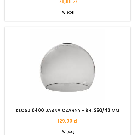
Cena
79,99 zł
Więcej
KLOSZ 0400 JASNY CZARNY - ŚR. 250/42 MM
Cena
129,00 zł
Więcej