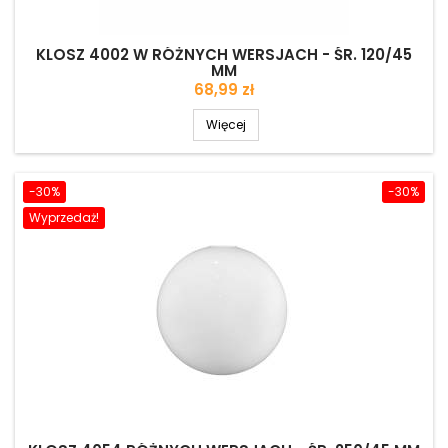
KLOSZ 4002 W RÓŻNYCH WERSJACH - ŚR. 120/45
MM
Cena
68,99 zł
Więcej
-30%
-30%
Wyprzedaż!