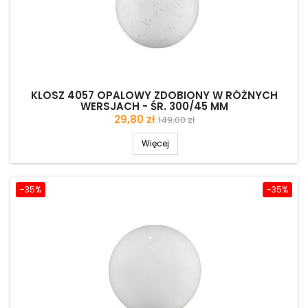
KLOSZ 4057 OPALOWY ZDOBIONY W RÓŻNYCH
WERSJACH - ŚR. 300/45 MM
Cena
Cena
29,80 zł
149,00 zł
podstawowa
Więcej
-35%
-35%