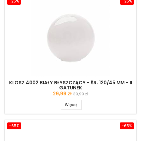
-25%
-25%
KLOSZ 4002 BIAŁY BŁYSZCZĄCY - ŚR. 120/45 MM - II
GATUNEK
Cena
Cena
29,99 zł
39,99 zł
podstawowa
Więcej
-65%
-65%