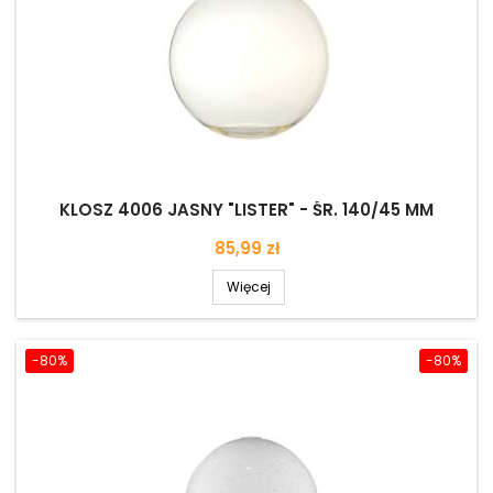
KLOSZ 4006 JASNY "LISTER" - ŚR. 140/45 MM
Cena
85,99 zł
Więcej
-80%
-80%