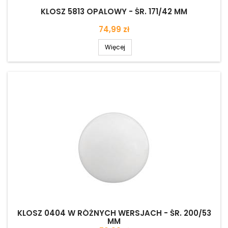
KLOSZ 5813 OPALOWY - ŚR. 171/42 MM
Cena
74,99 zł
Więcej
KLOSZ 0404 W RÓŻNYCH WERSJACH - ŚR. 200/53
MM