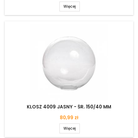
podstawowa
Więcej
KLOSZ 4009 JASNY - ŚR. 150/40 MM
Cena
80,99 zł
Więcej