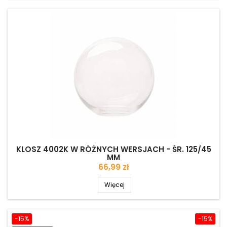
KLOSZ 4002K W RÓŻNYCH WERSJACH - ŚR. 125/45
MM
Cena
66,99 zł
Więcej
-15%
-15%