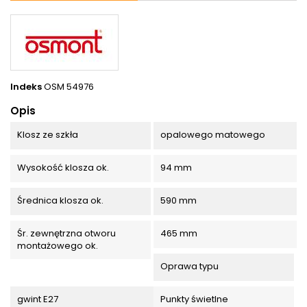
Indeks
OSM 54976
Opis
Klosz ze szkła
opalowego matowego
Wysokość klosza ok.
94 mm
Średnica klosza ok.
590 mm
Śr. zewnętrzna otworu
465 mm
montażowego ok.
Oprawa typu
gwint E27
Punkty świetlne