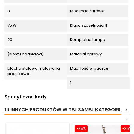
3
Moc max. żarówki
75 W
Klasa szczelności IP
20
Kompletna lampa
(klosz i podstawa)
Materiał oprawy
blacha stalowa malowana
Max. ilość w paczce
proszkowo
1
Specyficzne kody
16 INNYCH PRODUKTÓW W TEJ SAMEJ KATEGORII:
>
<
-35%
-35%