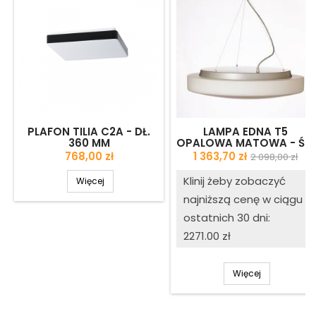
PLAFON TILIA C2A - DŁ.
LAMPA EDNA T5
360 MM
OPALOWA MATOWA - ŚR.
490 MM
Cena
Cena
Cena
768,00 zł
1 363,70 zł
2 098,00 zł
podstawow
Klinij żeby zobaczyć
Więcej
najniższą cenę w ciągu
ostatnich 30 dni:
2271.00 zł
Więcej