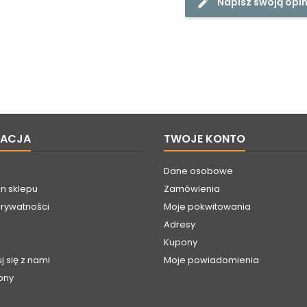
Napisz swoją opin
MACJA
TWOJE KONTO
Dane osobowe
n sklepu
Zamówienia
prywatności
Moje pokwitowania
Adresy
Kupony
j się z nami
Moje powiadomienia
ony