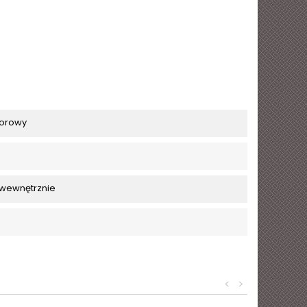
orowy
 wewnętrznie
<
>