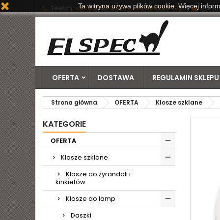
Ta witryna używa plików cookie. Więcej inform
Telefon:
+48 71 790 06 20 | +48 601 884 778
E-mail
OFERTA
DOSTAWA
REGULAMIN SKLEPU
Strona główna
OFERTA
Klosze szklane
KATEGORIE
OFERTA
Klosze szklane
Klosze do żyrandoli i
kinkietów
Klosze do lamp
Daszki