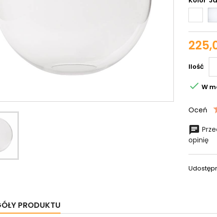
Kolor
Biały
błys
225,0
Ilość

W m
Oceń
Prze
opinię
Udostępn
GÓŁY PRODUKTU