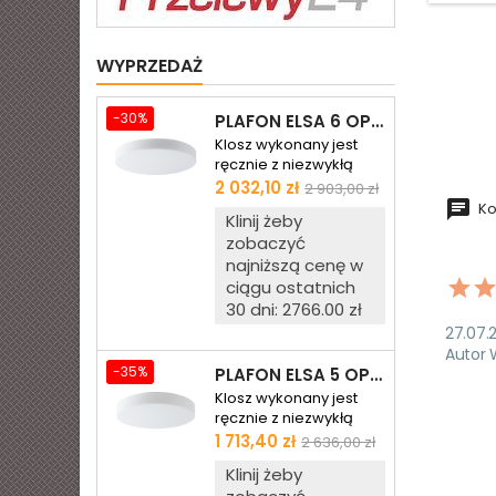
WYPRZEDAŻ
-30%
PLAFON ELSA 6 OPALOWY MATOWY - ŚR. 590 MM
Klosz wykonany jest
ręcznie z niezwykłą
starannością z
Cena
Cena
2 032,10 zł
2 903,00 zł
wysokiej jakości
podstawowa
Ko
Klinij żeby
trójwarstwowego szkła
zobaczyć
opalowego (białego)
matowego w
najniższą cenę w
komplecie z podstawą
ciągu ostatnich
z blachy stalowej
30 dni: 2766.00 zł
malowanej proszkowo.
27.07.2
Towar wygląda
Autor 
dokładnie tak, jak na
-35%
PLAFON ELSA 5 OPALOWY MATOWY - ŚR. 500 MM
zdjęciu. Jest fabrycznie
Klosz wykonany jest
nowy, pochodzi prosto
ręcznie z niezwykłą
od producenta.
starannością z
Cena
Cena
1 713,40 zł
2 636,00 zł
wysokiej jakości
podstawowa
Klinij żeby
trójwarstwowego szkła