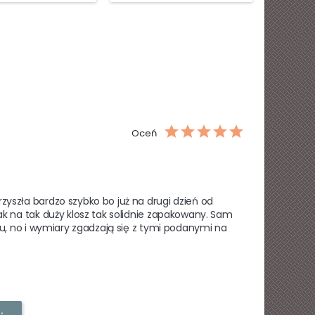
dni: 58
Oceń
yszła bardzo szybko bo już na drugi dzień od 
ak na tak duży klosz tak solidnie zapakowany. Sam 
iu, no i wymiary zgadzają się z tymi podanymi na 