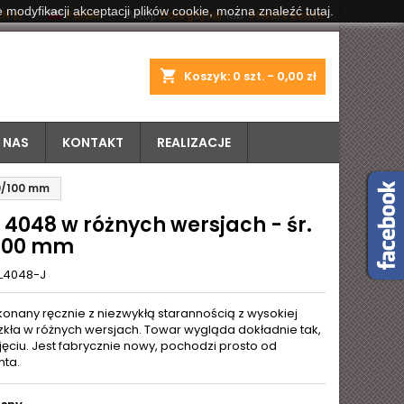
 modyfikacji akceptacji plików cookie, można znaleźć tutaj.


N zł
Polski
Witaj,
Zaloguj się
lub
Stwórz konto
shopping_cart
Koszyk:
0
szt. - 0,00 zł
 NAS
KONTAKT
REALIZACJE
50/100 mm
 4048 w różnych wersjach - śr.
100 mm
L4048-J
konany ręcznie z niezwykłą starannością z wysokiej
szkła w różnych wersjach. Towar wygląda dokładnie tak,
jęciu. Jest fabrycznie nowy, pochodzi prosto od
ta.