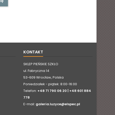
ię
KONTAKT
SKLEP PIEŃSKIE SZKŁO
ul. Fabryczna 14
53-609 Wrocław, Polska
Poniedziałek - piątek: 8:00-16:00
Telefon:
+48 71 790 06 20 | +48 601 884
778
E-mail:
galeria.luzyce@elspec.pl