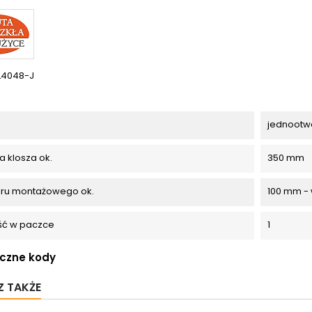
L4048-J
jednootw
a klosza ok.
350 mm
oru montażowego ok.
100 mm -
ość w paczce
1
iczne kody
 TAKŻE