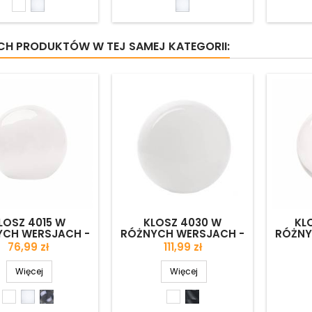
Biały
Biały
Biały
błyszczący
matowy
matowy
YCH PRODUKTÓW W TEJ SAMEJ KATEGORII:
(1)
LOSZ 4015 W
KLOSZ 4030 W
KL
YCH WERSJACH -
RÓŻNYCH WERSJACH -
RÓŻNY
R. 160/80 MM
ŚR. 250/65 MM
ŚR
Cena
Cena
76,99 zł
111,99 zł
Więcej
Więcej
Biały
Biały
Jasny
Biały
Jasny
błyszczący
matowy
antico
błyszczący