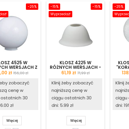
-25%
-15%
-15%
-25%
daż!
Wyprzedaż!
Wyprzed
LOSZ 4525 W
KLOSZ 4225 W
KLOS
YCH WERSJACH Z
RÓŻNYCH WERSJACH -
"KORA
NIERZEM - ŚR.
ŚR. 107/30 MM - II
MM 
ena
Cena
Cena
Cena
Ce
7,00 zł
61,19 zł
138
156,00 zł
71,99 zł
0/120 MM - II
GATUNEK
podstawowa
podstawowa
GATUNEK
j żeby zobaczyć
Klinij żeby zobaczyć
Klinij
ższą cenę w
najniższą cenę w
najniż
 ostatnich 30
ciągu ostatnich 30
ciągu 
56.00 zł
dni: 5.99 zł
dni: 19
Więcej
Więcej