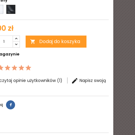
Biały
Jasny
zczący
matowy
0 zł
Dodaj do koszyka

agazynie
czytaj opinie użytkowników (1)
Napisz swoją
ij