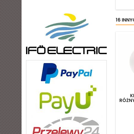
16 INN
K
RÓŻN
Ś