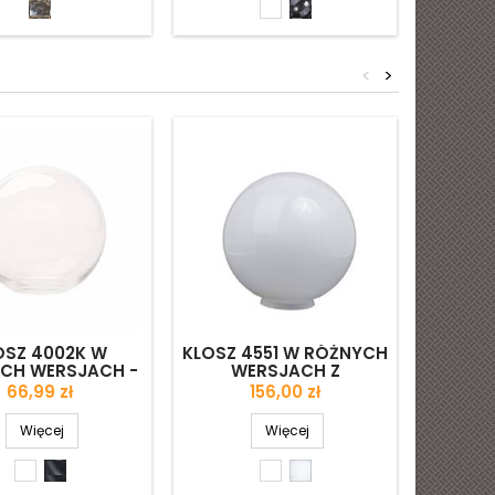
Jasny
Biały
Jasny
"KORA"
błyszczący
pladry
<
>
-20%
Wyprzed
OSZ 4002K W
KLOSZ 4551 W RÓŻNYCH
KL
CH WERSJACH -
WERSJACH Z
RÓŻNY
. 125/45 MM
KOŁNIERZEM - ŚR.
ŚR. 
Cena
Cena
Ce
66,99 zł
156,00 zł
47,
300/125 MM
Klinij 
Więcej
Więcej
najniż
Biały
Jasny
Biały
Biały
ciągu 
błyszczący
błyszczący
matowy