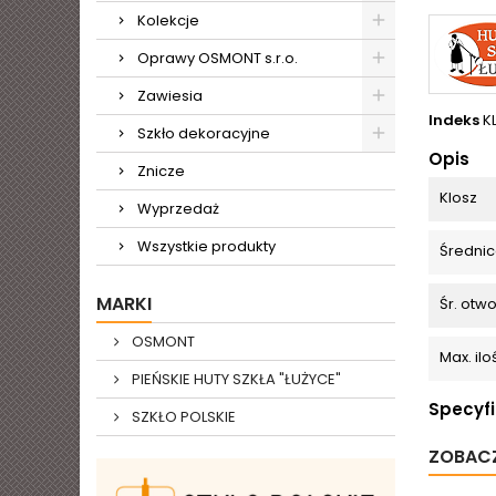
Kolekcje
Oprawy OSMONT s.r.o.
Zawiesia
Indeks
K
Szkło dekoracyjne
Opis
Znicze
Klosz
Wyprzedaż
Wszystkie produkty
Średnic
MARKI
Śr. otw
OSMONT
Max. il
PIEŃSKIE HUTY SZKŁA "ŁUŻYCE"
Specyf
SZKŁO POLSKIE
ZOBACZ