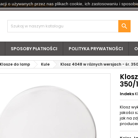
acji o używanych przez nas plikach cookie, ich zastosowaniu i sposobie
:
galeria.luzyce@elspec.pl
PL

SPOSOBY PŁATNOŚCI
POLITYKA PRYWATNOŚCI
O
Klosze do lamp
Kule
Klosz 4048 w różnych wersjach - śr. 3
Klosz
350/
Indeks
K
Klosz wy
jakości 
jak na zd
producen