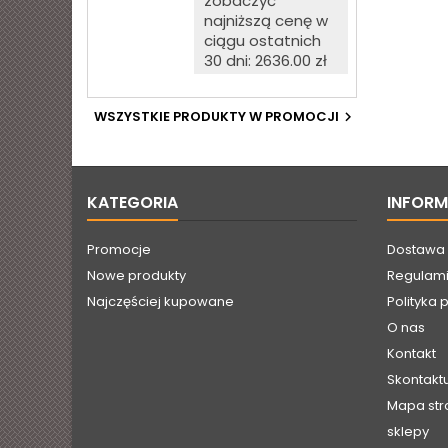
zobaczyć
opalowego (białego)
matowego w
najniższą cenę w
komplecie z podstawą
ciągu ostatnich
z blachy stalowej
30 dni: 2636.00 zł
malowanej proszkowo.
Towar wygląda
dokładnie tak, jak na
WSZYSTKIE PRODUKTY W PROMOCJI

zdjęciu. Jest fabrycznie
nowy, pochodzi prosto
od producenta.
KATEGORIA
INFOR
Promocje
Dostawa
Nowe produkty
Regulami
Najczęściej kupowane
Polityka 
O nas
Kontakt
Skontaktu
Mapa str
sklepy