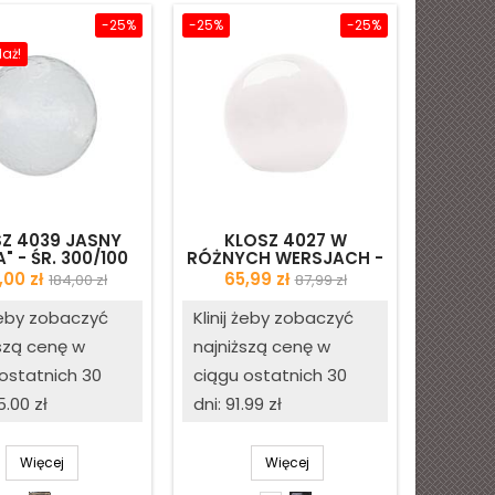
-25%
-25%
-25%
aż!
Z 4039 JASNY
KLOSZ 4027 W
" - ŚR. 300/100
RÓŻNYCH WERSJACH -
- II GATUNEK
ŚR. 200/100 MM - II
na
Cena
Cena
Cena
,00 zł
65,99 zł
184,00 zł
87,99 zł
GATUNEK
podstawowa
podstawowa
 żeby zobaczyć
Klinij żeby zobaczyć
szą cenę w
najniższą cenę w
ostatnich 30
ciągu ostatnich 30
5.00 zł
dni: 91.99 zł
Więcej
Więcej