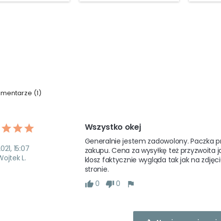
mentarze (1)
Wszystko okej
Generalnie jestem zadowolony. Paczka prz
021, 15:07
zakupu. Cena za wysyłkę też przyzwoita j
Wojtek L.
klosz faktycznie wygląda tak jak na zdjęc
stronie. 
0
0