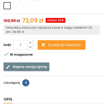
Biały
błyszczący
72,09 zł
102,99 zł
Zniżka 30%
Klinij żeby zobaczyć najniższą cenę w ciągu ostatnich 30
dni: 49.99 zł
Dodaj do koszyka
Ilość


W magazynie
Napisz swoją opinię
Udostępnij
OPIS