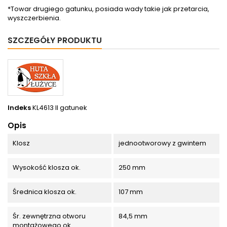
*Towar drugiego gatunku, posiada wady takie jak przetarcia,
wyszczerbienia.
SZCZEGÓŁY PRODUKTU
Indeks
KL4613 II gatunek
Opis
Klosz
jednootworowy z gwintem
Wysokość klosza ok.
250 mm
Średnica klosza ok.
107 mm
Śr. zewnętrzna otworu
84,5 mm
montażowego ok.