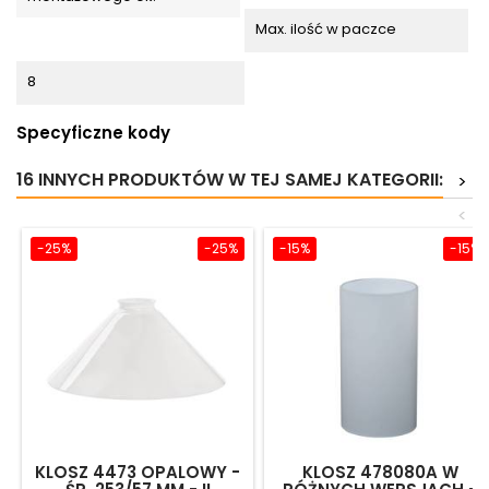
Max. ilość w paczce
8
Specyficzne kody
16 INNYCH PRODUKTÓW W TEJ SAMEJ KATEGORII:
>
<
-25%
-25%
-15%
-15%
KLOSZ 4473 OPALOWY -
KLOSZ 478080A W