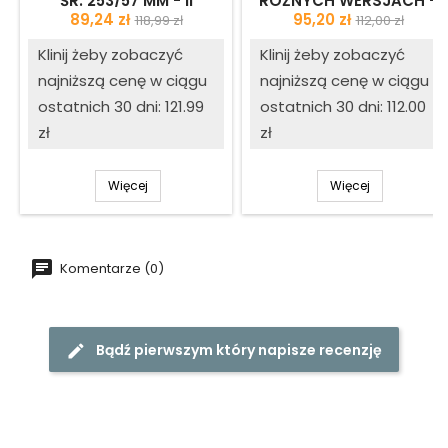
ŚR. 253/57 MM - II
RÓŻNYCH WERSJACH -
GATUNEK
ŚR. 80 MM - II GATUNEK
Cena
Cena
Cena
Cena
89,24 zł
95,20 zł
118,99 zł
112,00 zł
podstawowa
podstawow
Klinij żeby zobaczyć
Klinij żeby zobaczyć
najniższą cenę w ciągu
najniższą cenę w ciągu
ostatnich 30 dni: 121.99
ostatnich 30 dni: 112.00
zł
zł
Więcej
Więcej
Komentarze (0)
Bądź pierwszym który napisze recenzję