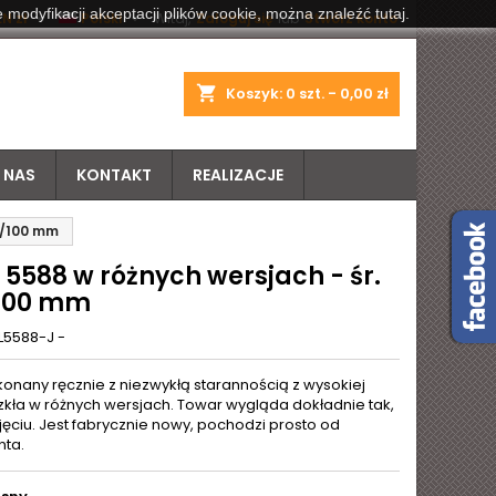
 modyfikacji akceptacji plików cookie, można znaleźć tutaj.


N zł
Polski
Witaj,
Zaloguj się
lub
Stwórz konto
shopping_cart
Koszyk:
0
szt. - 0,00 zł
 NAS
KONTAKT
REALIZACJE
0/100 mm
 5588 w różnych wersjach - śr.
100 mm
L5588-J -
konany ręcznie z niezwykłą starannością z wysokiej
szkła w różnych wersjach. Towar wygląda dokładnie tak,
jęciu. Jest fabrycznie nowy, pochodzi prosto od
ta.