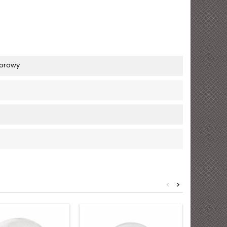
orowy
<
>
(1)