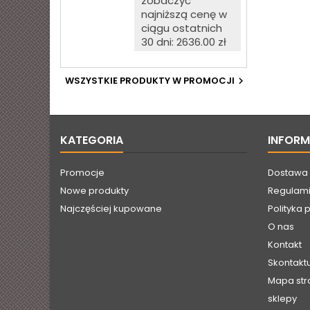
zobaczyć
opalowego (białego)
matowego w
najniższą cenę w
komplecie z podstawą
ciągu ostatnich
z blachy stalowej
30 dni: 2636.00 zł
malowanej proszkowo.
Towar wygląda
dokładnie tak, jak na
WSZYSTKIE PRODUKTY W PROMOCJI

zdjęciu. Jest fabrycznie
nowy, pochodzi prosto
od producenta.
KATEGORIA
INFOR
Promocje
Dostawa
Nowe produkty
Regulami
Najczęściej kupowane
Polityka 
O nas
Kontakt
Skontaktu
Mapa str
sklepy