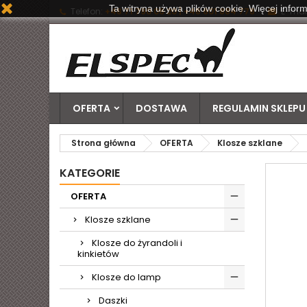
Ta witryna używa plików cookie. Więcej inform
Telefon:
+48 71 790 06 20 | +48 601 884 778
E-mail
OFERTA
DOSTAWA
REGULAMIN SKLEPU
Strona główna
OFERTA
Klosze szklane
KATEGORIE
OFERTA
Klosze szklane
Klosze do żyrandoli i
kinkietów
Klosze do lamp
Daszki