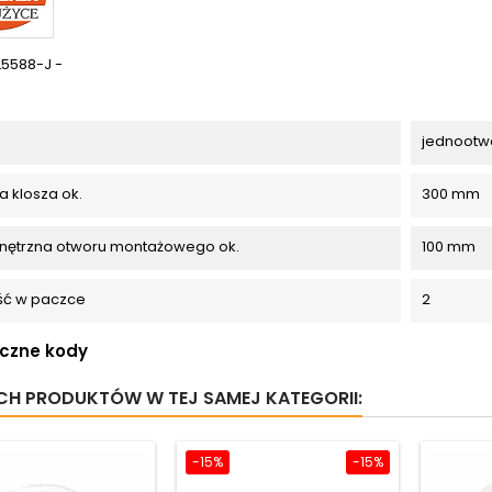
L5588-J -
jednootw
a klosza ok.
300 mm
nętrzna otworu montażowego ok.
100 mm
ość w paczce
2
iczne kody
YCH PRODUKTÓW W TEJ SAMEJ KATEGORII:
-15%
-15%