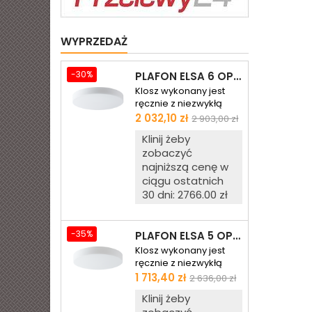
WYPRZEDAŻ
-30%
PLAFON ELSA 6 OPALOWY MATOWY - ŚR. 590 MM
Klosz wykonany jest
ręcznie z niezwykłą
starannością z
Cena
Cena
2 032,10 zł
2 903,00 zł
wysokiej jakości
podstawowa
Klinij żeby
trójwarstwowego szkła
zobaczyć
opalowego (białego)
matowego w
najniższą cenę w
komplecie z podstawą
ciągu ostatnich
z blachy stalowej
30 dni: 2766.00 zł
malowanej proszkowo.
Towar wygląda
dokładnie tak, jak na
-35%
PLAFON ELSA 5 OPALOWY MATOWY - ŚR. 500 MM
zdjęciu. Jest fabrycznie
Klosz wykonany jest
nowy, pochodzi prosto
ręcznie z niezwykłą
od producenta.
starannością z
Cena
Cena
1 713,40 zł
2 636,00 zł
wysokiej jakości
podstawowa
Klinij żeby
trójwarstwowego szkła