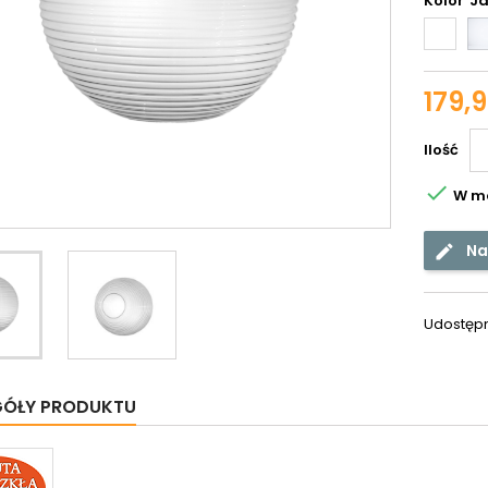
Kolor
Biały
błys
179,9
Ilość

W m
Na
Udostępn
GÓŁY PRODUKTU