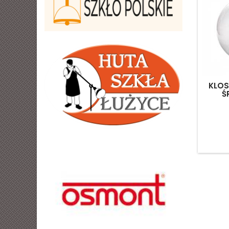
KLOS
Ś