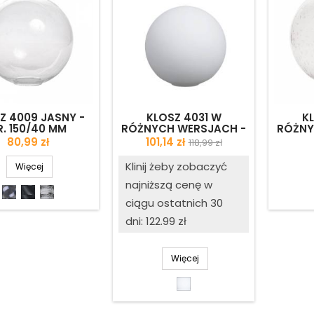
Z 4009 JASNY -
KLOSZ 4031 W
K
R. 150/40 MM
RÓŻNYCH WERSJACH -
RÓŻNY
ŚR. 250/80 MM - II
ŚR
Cena
Cena
Cena
80,99 zł
101,14 zł
118,99 zł
GATUNEK
podstawowa
Klinij żeby zobaczyć
Więcej
najniższą cenę w
Jasny
Jasny
Jasny
ciągu ostatnich 30
antico
mrożony
dni: 122.99 zł
Więcej
Biały
matowy