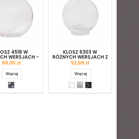
LOSZ 4518 W
KLOSZ 6303 W
KLOSZ 
CH WERSJACH -
RÓŻNYCH WERSJACH Z
WERSJA
. 250/110 MM
GWINTEM - ŚR. 150/84,5
Cena
Cena
99,00 zł
52,99 zł
MM
Więcej
Więcej
Jasny
Biały
Jasny
Jasny
antico
matowy
matowy