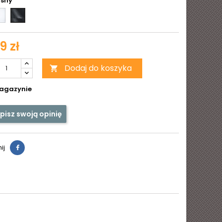
Biały
Jasny
zczący
matowy
9 zł
Dodaj do koszyka

agazynie
pisz swoją opinię
ij