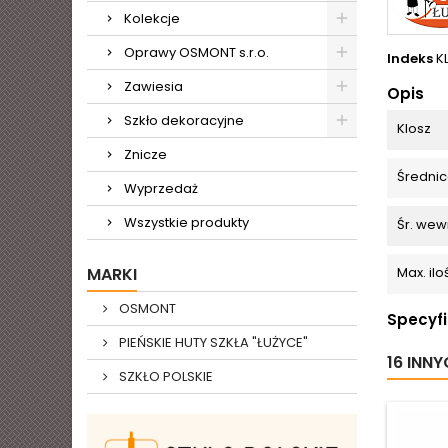
Kolekcje
Oprawy OSMONT s.r.o.
Indeks
K
Zawiesia
Opis
Szkło dekoracyjne
Klosz
Znicze
Średnic
Wyprzedaż
Wszystkie produkty
Śr. wew
MARKI
Max. il
OSMONT
Specyf
PIEŃSKIE HUTY SZKŁA "ŁUŻYCE"
16 INN
SZKŁO POLSKIE