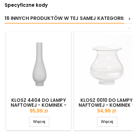
Specyficzne kody
16 INNYCH PRODUKTÓW W TEJ SAMEJ KATEGORII:
>
(3)
<
KLOSZ 4404 DO LAMPY
KLOSZ 0010 DO LAMPY
NAFTOWEJ - KOMINEK -
NAFTOWEJ - KOMINEK -
OTW. MONT. 39 MM
OTW. MONT. 55 MM
Cena
Cena
95,99 zł
54,99 zł
Więcej
Więcej