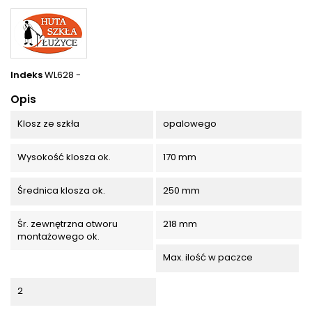
Indeks
WL628 -
Opis
Klosz ze szkła
opalowego
Wysokość klosza ok.
170 mm
Średnica klosza ok.
250 mm
Śr. zewnętrzna otworu
218 mm
montażowego ok.
Max. ilość w paczce
2